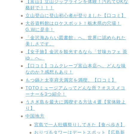
【富山】立山ジップラインを体験！汚れてOKな
格好で！！！
立山登山に登山初心者が登りました【口コミ】
大谷資料館はロケスポット！栃木県の穴場！
G.Wに是非！
「金沢海みらい図書館」へ。世界に認められた
美しさです。
【女子旅】金沢を観光するなら「甘味カフェ 茶
ゆ」へ。
【口コミ】コムクレープ富山本店へ。どんな味
なのか？感想もあり！
もつ鍋と太宰府天満宮を満喫。【口コミ】
TOTOミュージアムってどんな所？オススメコ
ーナーを3つ紹介！
うさぎ島を最大に満喫する方法４選【実体験よ
り】
中国地方
宮島で一人牡蠣祭りしてきた【食べ歩き】
おりづるタワーはデートスポット【広島新