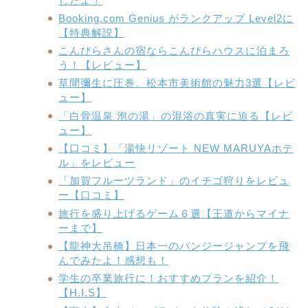
したよ！
Booking.com Genius がランクアップ Level2に
【特典解説】
こんぴらさんの宿ならこんぴらハウスに泊まろ
う！【レビュー】
草間彌生に圧巻。松本市美術館の魅力3選【レビ
ュー】
「白骨温泉 泡の湯」の混浴の真実に迫る【レビ
ュー】
【口コミ】「湯快リゾート NEW MARUYAホテ
ル」をレビュー
「加賀フルーツランド」のイチゴ狩りをレビュ
ー【口コミ】
旅行を盛り上げるゲーム６選【王道からマイナ
ーまで】
【龍神大吊橋】日本一のバンジージャンプを飛
んでみたよ！感想も！
学生の卒業旅行に！おすすめプランを紹介！
【H.I.S】