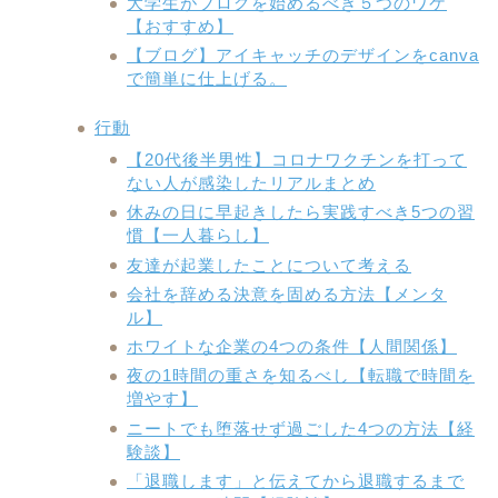
大学生がブログを始めるべき５つのワケ
【おすすめ】
【ブログ】アイキャッチのデザインをcanva
で簡単に仕上げる。
行動
【20代後半男性】コロナワクチンを打って
ない人が感染したリアルまとめ
休みの日に早起きしたら実践すべき5つの習
慣【一人暮らし】
友達が起業したことについて考える
会社を辞める決意を固める方法【メンタ
ル】
ホワイトな企業の4つの条件【人間関係】
夜の1時間の重さを知るべし【転職で時間を
増やす】
ニートでも堕落せず過ごした4つの方法【経
験談】
「退職します」と伝えてから退職するまで