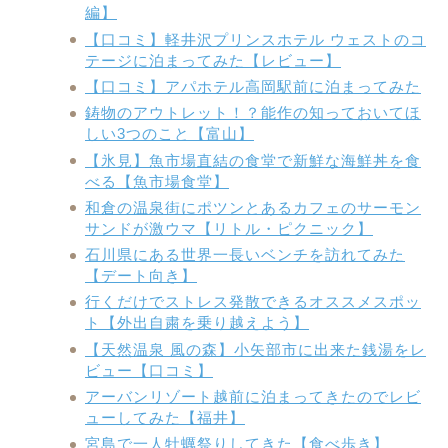
編】
【口コミ】軽井沢プリンスホテル ウェストのコ
テージに泊まってみた【レビュー】
【口コミ】アパホテル高岡駅前に泊まってみた
鋳物のアウトレット！？能作の知っておいてほ
しい3つのこと【富山】
【氷見】魚市場直結の食堂で新鮮な海鮮丼を食
べる【魚市場食堂】
和倉の温泉街にポツンとあるカフェのサーモン
サンドが激ウマ【リトル・ピクニック】
石川県にある世界一長いベンチを訪れてみた
【デート向き】
行くだけでストレス発散できるオススメスポッ
ト【外出自粛を乗り越えよう】
【天然温泉 風の森】小矢部市に出来た銭湯をレ
ビュー【口コミ】
アーバンリゾート越前に泊まってきたのでレビ
ューしてみた【福井】
宮島で一人牡蠣祭りしてきた【食べ歩き】