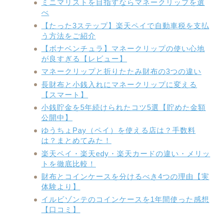
ミニマリストを目指すならマネークリップを選
べ
【たった3ステップ】楽天ペイで自動車税を支払
う方法をご紹介
【ボナベンチュラ】マネークリップの使い心地
が良すぎる【レビュー】
マネークリップと折りたたみ財布の3つの違い
長財布と小銭入れにマネークリップに変える
【スマート】
小銭貯金を5年続けられたコツ5選【貯めた金額
公開中】
ゆうちょPay（ペイ）を使える店は？手数料
は？まとめてみた！
楽天ペイ・楽天edy・楽天カードの違い・メリッ
トを徹底比較！
財布とコインケースを分けるべき4つの理由【実
体験より】
イルビゾンテのコインケースを1年間使った感想
【口コミ】