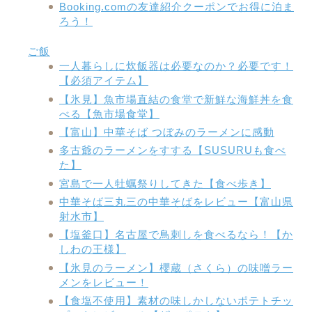
Booking.comの友達紹介クーポンでお得に泊ま
ろう！
ご飯
一人暮らしに炊飯器は必要なのか？必要です！
【必須アイテム】
【氷見】魚市場直結の食堂で新鮮な海鮮丼を食
べる【魚市場食堂】
【富山】中華そば つぼみのラーメンに感動
多古爺のラーメンをすする【SUSURUも食べ
た】
宮島で一人牡蠣祭りしてきた【食べ歩き】
中華そば三丸三の中華そばをレビュー【富山県
射水市】
【塩釜口】名古屋で鳥刺しを食べるなら！【か
しわの王様】
【氷見のラーメン】櫻蔵（さくら）の味噌ラー
メンをレビュー！
【食塩不使用】素材の味しかしないポテトチッ