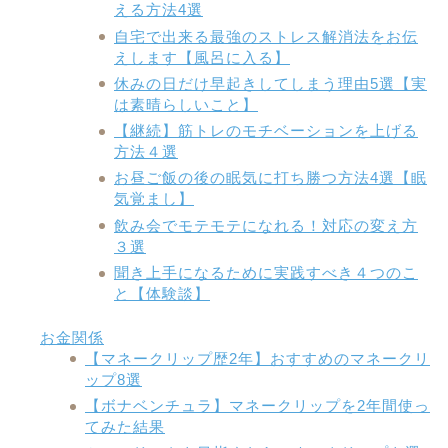
える方法4選
自宅で出来る最強のストレス解消法をお伝
えします【風呂に入る】
休みの日だけ早起きしてしまう理由5選【実
は素晴らしいこと】
【継続】筋トレのモチベーションを上げる
方法４選
お昼ご飯の後の眠気に打ち勝つ方法4選【眠
気覚まし】
飲み会でモテモテになれる！対応の変え方
３選
聞き上手になるために実践すべき４つのこ
と【体験談】
お金関係
【マネークリップ歴2年】おすすめのマネークリ
ップ8選
【ボナベンチュラ】マネークリップを2年間使っ
てみた結果