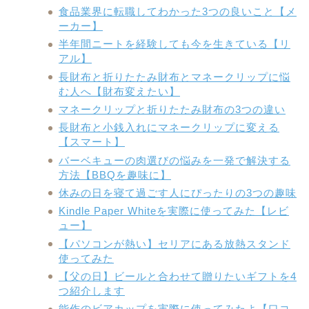
食品業界に転職してわかった3つの良いこと【メ
ーカー】
半年間ニートを経験しても今を生きている【リ
アル】
長財布と折りたたみ財布とマネークリップに悩
む人へ【財布変えたい】
マネークリップと折りたたみ財布の3つの違い
長財布と小銭入れにマネークリップに変える
【スマート】
バーベキューの肉選びの悩みを一発で解決する
方法【BBQを趣味に】
休みの日を寝て過ごす人にぴったりの3つの趣味
Kindle Paper Whiteを実際に使ってみた【レビ
ュー】
【パソコンが熱い】セリアにある放熱スタンド
使ってみた
【父の日】ビールと合わせて贈りたいギフトを4
つ紹介します
能作のビアカップを実際に使ってみたよ【口コ