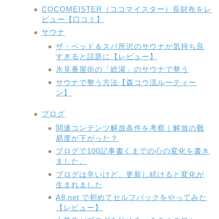
COCOMEISTER（ココマイスター）長財布をレ
ビュー【口コミ】
サウナ
ザ・ベッド＆スパ所沢のサウナが気持ち良
すぎると話題に【レビュー】
氷見番屋街の「総湯」のサウナで整う
サウナで整う方法【森コウ流ルーティー
ン】
ブログ
関連コンテンツ解放条件を考察｜解放の難
易度が下がった？
ブログで100記事書くまでの心の変化を書き
ました。
ブログは辛いけど、更新し続けると変化が
生まれました
A8.net で初めてセルフバックをやってみた
【レビュー】