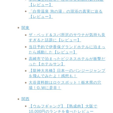
【レビュー】
「白骨温泉 泡の湯」の混浴の真実に迫る
【レビュー】
関東
ザ・ベッド＆スパ所沢のサウナが気持ち良
すぎると話題に【レビュー】
当日予約で伊香保グランドホテルに泊まっ
たら感動した【レビュー】
高崎市で泊まったビジネスホテルが衝撃だ
った【ホテルサン】
【龍神大吊橋】日本一のバンジージャンプ
を飛んでみたよ！感想も！
大谷資料館はロケスポット！栃木県の穴
場！G.Wに是非！
関西
【ウルフギャング】【熟成肉】大阪で
10,000円のランチを食べたレビュー