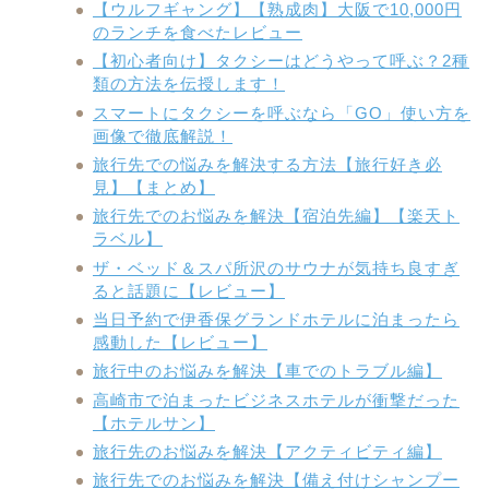
【ウルフギャング】【熟成肉】大阪で10,000円
のランチを食べたレビュー
【初心者向け】タクシーはどうやって呼ぶ？2種
類の方法を伝授します！
スマートにタクシーを呼ぶなら「GO」使い方を
画像で徹底解説！
旅行先での悩みを解決する方法【旅行好き必
見】【まとめ】
旅行先でのお悩みを解決【宿泊先編】【楽天ト
ラベル】
ザ・ベッド＆スパ所沢のサウナが気持ち良すぎ
ると話題に【レビュー】
当日予約で伊香保グランドホテルに泊まったら
感動した【レビュー】
旅行中のお悩みを解決【車でのトラブル編】
高崎市で泊まったビジネスホテルが衝撃だった
【ホテルサン】
旅行先のお悩みを解決【アクティビティ編】
旅行先でのお悩みを解決【備え付けシャンプー