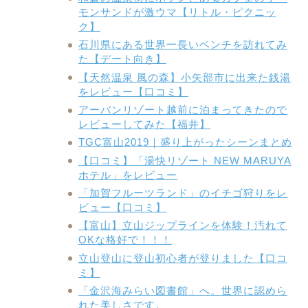
モンサンドが激ウマ【リトル・ピクニッ
ク】
石川県にある世界一長いベンチを訪れてみ
た【デート向き】
【天然温泉 風の森】小矢部市に出来た銭湯
をレビュー【口コミ】
アーバンリゾート越前に泊まってきたので
レビューしてみた【福井】
TGC富山2019｜盛り上がったシーンまとめ
【口コミ】「湯快リゾート NEW MARUYA
ホテル」をレビュー
「加賀フルーツランド」のイチゴ狩りをレ
ビュー【口コミ】
【富山】立山ジップラインを体験！汚れて
OKな格好で！！！
立山登山に登山初心者が登りました【口コ
ミ】
「金沢海みらい図書館」へ。世界に認めら
れた美しさです。