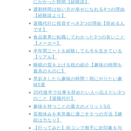
にかかった時間【経験談】
通勤時間は短い方が幸せになれる4つの理由
【経験談より】
退職代行に投資すべき3つの理由【辞めるん
です】
食品業界に転職してわかった3つの良いこと
【メーカー】
半年間ニートを経験しても今を生きている
【リアル】
睡眠の質を上げる枕の紹介【趣味の時間を
最高のものに】
早起きしたら趣味の時間！朝にやりたい趣
味5選
20代後半で仕事を辞めたい人へ伝えたい3つ
のこと【退職代行】
趣味を持つことの最大のメリット3点
長期休みを有意義に過ごす５つの方法【継
続は力なり】
【行ってみた】街コンで相手に好印象を与