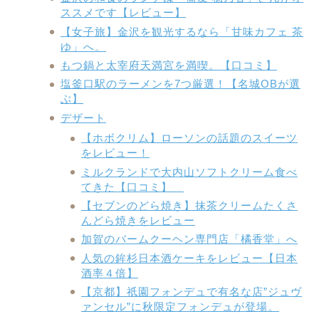
ススメです【レビュー】
【女子旅】金沢を観光するなら「甘味カフェ 茶
ゆ」へ。
もつ鍋と太宰府天満宮を満喫。【口コミ】
塩釜口駅のラーメンを7つ厳選！【名城OBが選
ぶ】
デザート
【ホボクリム】ローソンの話題のスイーツ
をレビュー！
ミルクランドで大内山ソフトクリーム食べ
てきた【口コミ】
【セブンのどら焼き】抹茶クリームたくさ
んどら焼きをレビュー
加賀のバームクーヘン専門店「橘香堂」へ
人気の鉾杉日本酒ケーキをレビュー【日本
酒率４倍】
【京都】祇園フォンデュで有名な店”ジュヴ
ァンセル”に秋限定フォンデュが登場。