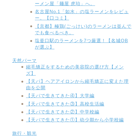
ーメン屋「麺屋 虎珀」へ。
名古屋No.1「如水」の塩ラーメンをレビュ
ー。【口コミ】
【京都】極鶏(ごっけい)のラーメンは並んで
でも食べるべき。
塩釜口駅のラーメンを7つ厳選！【名城OB
が選ぶ】
天然パーマ
縮毛矯正をするための美容院の選び方【メン
ズ】
【天パ】ヘアアイロンから縮毛矯正に変えた理
由を公開
【天パで生きてきた④】大学編
【天パで生きてきた③】高校生活編
【天パで生きてきた②】中学校編
【天パで生きてきた①】幼少期から小学校編
旅行・観光