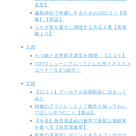
名所】
厳島神社で年越しするときの10のコツ【宮
島】【初詣】
うさぎ島を最大に満喫する方法４選【実体
験より】
九州
もつ鍋と太宰府天満宮を満喫。【口コミ】
TOTOミュージアムってどんな所？オススメ
コーナーを3つ紹介！
北陸
【口コミ】アパホテル高岡駅前に泊まって
みた
鋳物のアウトレット！？能作の知っておい
てほしい3つのこと【富山】
【氷見】魚市場直結の食堂で新鮮な海鮮丼
を食べる【魚市場食堂】
和倉の温泉街にポツンとあるカフェのサー