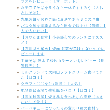
プスをレビュー！【ザ・ポテト】
永平寺でそばを食うなら一休ですすろう【天お
ろしそば】
丸亀製麺がお昼ご飯に最適である３つの理由
パスタ屋を開業するなら田舎で決まり【気軽に1
人で入りたい】
【おやたま食堂】小矢部市でのランチにオスス
メ！
【石川県七尾市】焼肉 武蔵が美味すぎたのでレ
ビューします
中華そば 速水で和歌山ラーメンをレビュー【那
智観光に】
ミルクランドで大内山ソフトクリーム食べてき
た【口コミ】
クラフト〇〇を4つ厳選！【人気】
能登食祭市場で生牡蠣をペロリ【口コミ】
【高岡居酒屋】焼き鳥を食べるなら春夏（あき
ない）で決まり！
バーベキューにぴったりの変わり種の食材３