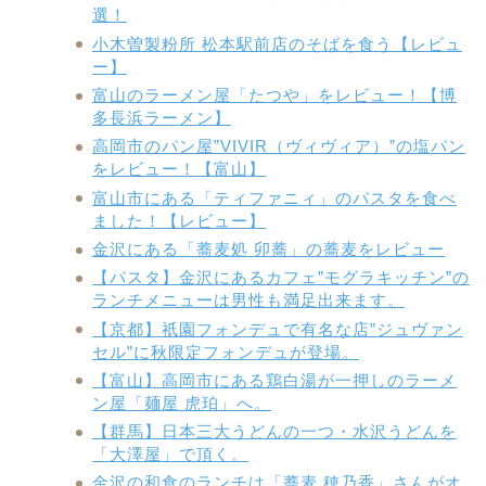
選！
小木曽製粉所 松本駅前店のそばを食う【レビュ
ー】
富山のラーメン屋「たつや」をレビュー！【博
多長浜ラーメン】
高岡市のパン屋”VIVIR（ヴィヴィア）”の塩パン
をレビュー！【富山】
富山市にある「ティファニィ」のパスタを食べ
ました！【レビュー】
金沢にある「蕎麦処 卯蕎」の蕎麦をレビュー
【パスタ】金沢にあるカフェ”モグラキッチン”の
ランチメニューは男性も満足出来ます。
【京都】祇園フォンデュで有名な店”ジュヴァン
セル”に秋限定フォンデュが登場。
【富山】高岡市にある鶏白湯が一押しのラーメ
ン屋「麺屋 虎珀」へ。
【群馬】日本三大うどんの一つ・水沢うどんを
「大澤屋」で頂く。
金沢の和食のランチは「蕎麦 穂乃香」さんがオ