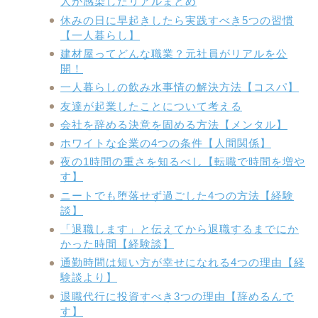
人が感染したリアルまとめ
休みの日に早起きしたら実践すべき5つの習慣
【一人暮らし】
建材屋ってどんな職業？元社員がリアルを公
開！
一人暮らしの飲み水事情の解決方法【コスパ】
友達が起業したことについて考える
会社を辞める決意を固める方法【メンタル】
ホワイトな企業の4つの条件【人間関係】
夜の1時間の重さを知るべし【転職で時間を増や
す】
ニートでも堕落せず過ごした4つの方法【経験
談】
「退職します」と伝えてから退職するまでにか
かった時間【経験談】
通勤時間は短い方が幸せになれる4つの理由【経
験談より】
退職代行に投資すべき3つの理由【辞めるんで
す】