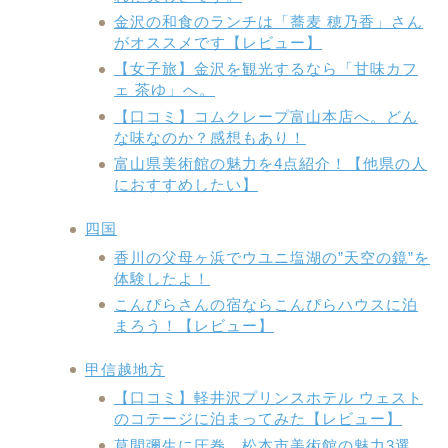
金沢の和食のランチは「蕎麦 穂乃香」さん
がオススメです【レビュー】
【女子旅】金沢を観光するなら「甘味カフ
ェ 茶ゆ」へ。
【口コミ】コムクレープ富山本店へ。どん
な味なのか？感想もあり！
富山県美術館の魅力を4点紹介！【他県の人
におすすめしたい】
四国
香川の父母ヶ浜でウユニ塩湖の”天空の鏡”を
体験したよ！
こんぴらさんの宿ならこんぴらハウスに泊
まろう！【レビュー】
甲信越地方
【口コミ】軽井沢プリンスホテル ウェスト
のコテージに泊まってみた【レビュー】
草間彌生に圧巻。松本市美術館の魅力3選