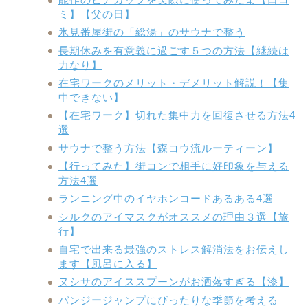
ミ】【父の日】
氷見番屋街の「総湯」のサウナで整う
長期休みを有意義に過ごす５つの方法【継続は
力なり】
在宅ワークのメリット・デメリット解説！【集
中できない】
【在宅ワーク】切れた集中力を回復させる方法4
選
サウナで整う方法【森コウ流ルーティーン】
【行ってみた】街コンで相手に好印象を与える
方法4選
ランニング中のイヤホンコードあるある4選
シルクのアイマスクがオススメの理由３選【旅
行】
自宅で出来る最強のストレス解消法をお伝えし
ます【風呂に入る】
ヌシサのアイススプーンがお洒落すぎる【漆】
バンジージャンプにぴったりな季節を考える