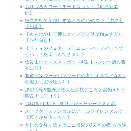
おりづるタワーはデートスポット【広島新名
所】
厳島神社で年越しするときの10のコツ【宮島】
【初詣】
【みんはや】早押しクイズアプリが面白すぎた
【旅行向き】
【ベティのマヨネーズ】ニューハーフバー？ゲ
イバー？を楽しんできました
信貴山のオススメスポット4選【バンジー後の観
光に◎】
開運バンジーがバンジー初心者にオススメな3つ
の理由【実体験より】
那智の滝&熊野那智大社の見どころと感動を5つ
解説！【口コミ】
TGC富山2019｜盛り上がったシーンまとめ
スーツケースレンタルはアールワイレンタルで
【買うから借りるへ】
香川の父母ヶ浜でウユニ塩湖の”天空の鏡”を体験