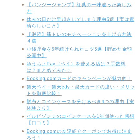
【バンジージャンプ】紅葉の一味違った楽しみ
方
休みの日だけ早起きしてしまう理由5選【実は素
晴らしいこと】
【継続】筋トレのモチベーションを上げる方法
４選
小銭貯金を5年続けられたコツ5選【貯めた金額
公開中】
ゆうちょPay（ペイ）を使える店は？手数料
は？まとめてみた！
Booking.comカードのキャンペーンが魅力的！
楽天ペイ・楽天edy・楽天カードの違い・メリッ
トを徹底比較！
財布とコインケースを分けるべき4つの理由【実
体験より】
イルビゾンテのコインケースを1年間使った感想
【口コミ】
Booking.comの友達紹介クーポンでお得に泊ま
ろう！