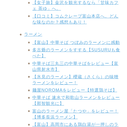
【女子旅】金沢を観光するなら「甘味カフ
ェ 茶ゆ」へ。
【口コミ】コムクレープ富山本店へ。どん
な味なのか？感想もあり！
ラーメン
【富山】中華そば つぼみのラーメンに感動
多古爺のラーメンをすする【SUSURUも食
べた】
中華そば三丸三の中華そばをレビュー【富
山県射水市】
【氷見のラーメン】櫻蔵（さくら）の味噌
ラーメンをレビュー！
麺屋NOROMAをレビュー【特選鶏そば】
中華そば 速水で和歌山ラーメンをレビュー
【那智観光に】
富山のラーメン屋「たつや」をレビュー！
【博多長浜ラーメン】
【富山】高岡市にある鶏白湯が一押しのラ