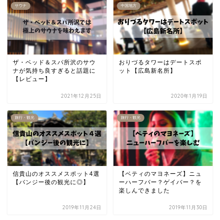
サウナ
中国地方
ザ・ベッド＆スパ所沢のサウ
おりづるタワーはデートスポ
ナが気持ち良すぎると話題に
ット【広島新名所】
【レビュー】
2021年12月25日
2020年1月19日
旅行・観光
旅行・観光
信貴山のオススメスポット4選
【ベティのマヨネーズ】ニュ
【バンジー後の観光に◎】
ーハーフバー？ゲイバー？を
楽しんできました
2019年11月24日
2019年11月30日