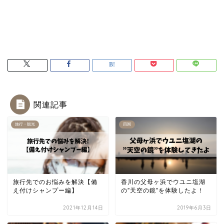
関連記事
旅行・観光
四国
旅行先でのお悩みを解決【備
香川の父母ヶ浜でウユニ塩湖
え付けシャンプー編】
の”天空の鏡”を体験したよ！
2021年12月14日
2019年6月3日