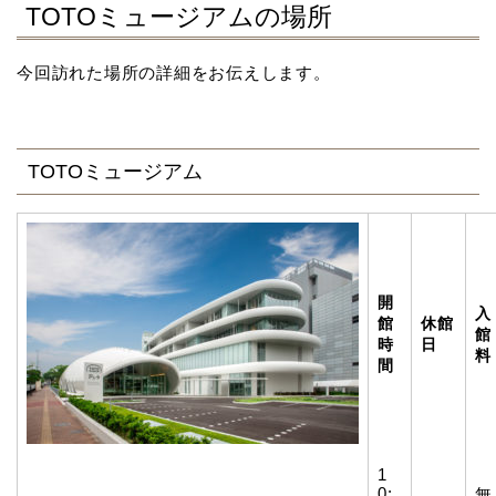
TOTOミュージアムの場所
今回訪れた場所の詳細をお伝えします。
TOTOミュージアム
開
入
館
休館
館
時
日
料
間
1
0:
無