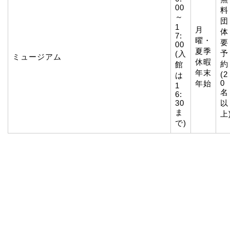
00
料
～
団
1
月
体
7:
曜・
要
00
夏季
予
(入
ミュージアム
休暇
約
館
年末
(2
は
0
年始
1
名
6:
30
以
ま
上
で)