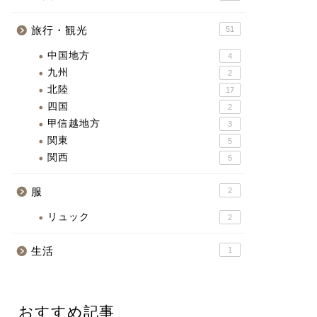
旅行・観光
51
中国地方
4
九州
2
北陸
17
四国
2
甲信越地方
3
関東
5
関西
5
服
2
リュック
2
生活
1
おすすめ記事