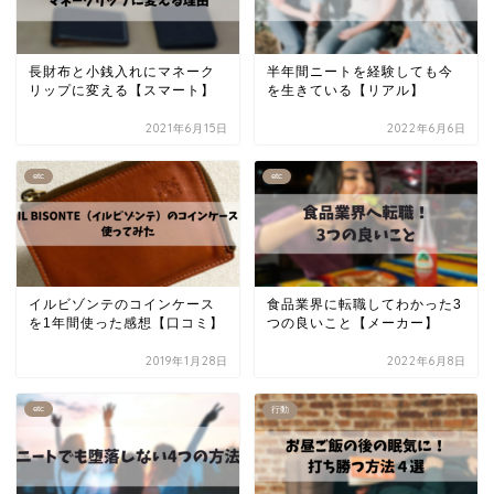
長財布と小銭入れにマネーク
半年間ニートを経験しても今
リップに変える【スマート】
を生きている【リアル】
2021年6月15日
2022年6月6日
etc
etc
イルビゾンテのコインケース
食品業界に転職してわかった3
を1年間使った感想【口コミ】
つの良いこと【メーカー】
2019年1月28日
2022年6月8日
etc
行動