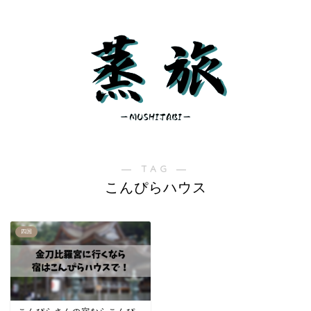
― TAG ―
こんぴらハウス
四国