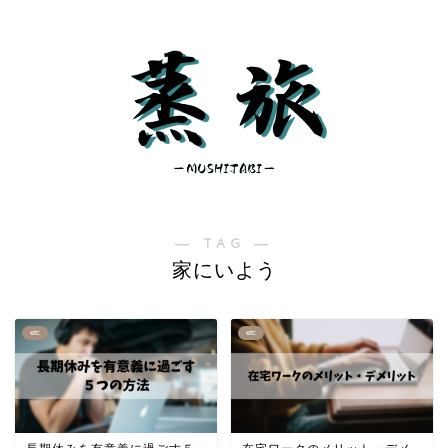
― TAG ―
家にいよう
etc
etc