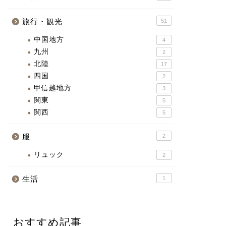
旅行・観光
51
中国地方
4
九州
2
北陸
17
四国
2
甲信越地方
3
関東
5
関西
5
服
2
リュック
2
生活
1
おすすめ記事