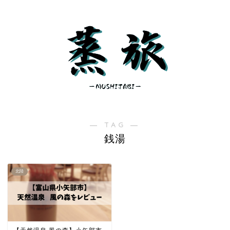
― TAG ―
銭湯
北陸