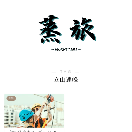
― TAG ―
立山連峰
北陸