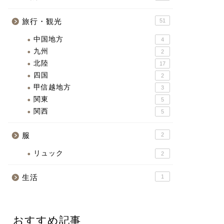
旅行・観光
51
中国地方
4
九州
2
北陸
17
四国
2
甲信越地方
3
関東
5
関西
5
服
2
リュック
2
生活
1
おすすめ記事