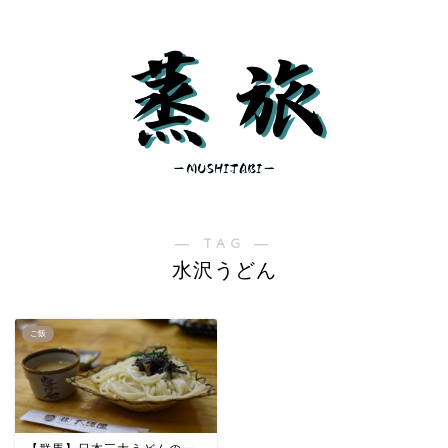
― TAG ―
水沢うどん
ご飯