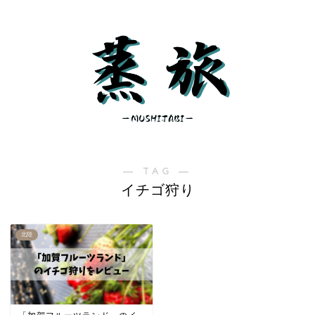
― TAG ―
イチゴ狩り
北陸